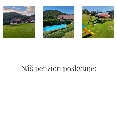
Náš penzion poskytuje:
V letním období je k dispozici zapuštěný bazén
o rozměrech 13 x 5 m, gril, trampolína,
houpačky atd. V zimním období je možné
využít lyžařský vlek Pašák.