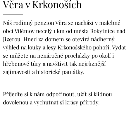
Věra v Krkonoších
Náš rodinný penzion Věra se nachází v malebné
obci Vilémov necelý 1 km od města Rokytnice nad
Jizerou. Hned za domem se otevírá nádherný
výhled na louky a lesy Krkonošského pohoří. Vydat
se můžete na nenáročné procházky po okolí i
hřebenové túry a navštívit tak nejrůznější
zajímavosti a historické památky.
Přijeďte si k nám odpočinout, užít si klidnou
dovolenou a vychutnat si krásy přírody.